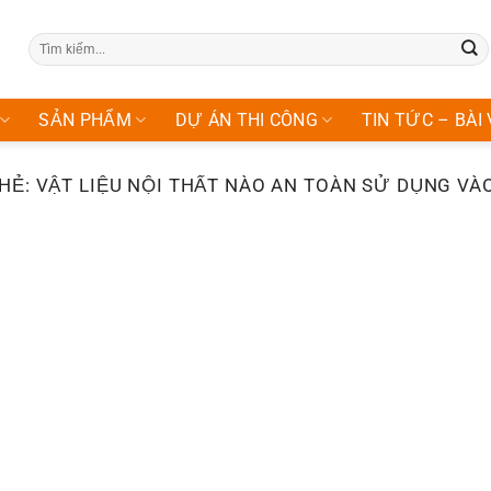
Tìm
kiếm:
SẢN PHẨM
DỰ ÁN THI CÔNG
TIN TỨC – BÀI 
THẺ:
VẬT LIỆU NỘI THẤT NÀO AN TOÀN SỬ DỤNG V