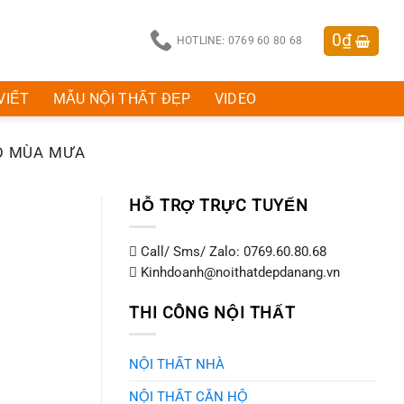
0
₫
HOTLINE: 0769 60 80 68
VIẾT
MẪU NỘI THẤT ĐẸP
VIDEO
ÀO MÙA MƯA
HỖ TRỢ TRỰC TUYẾN
Call/ Sms/ Zalo: 0769.60.80.68
Kinhdoanh@noithatdepdanang.vn
THI CÔNG NỘI THẤT
NỘI THẤT NHÀ
NỘI THẤT CĂN HỘ