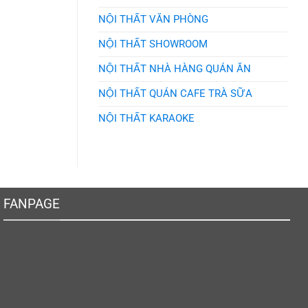
NỘI THẤT VĂN PHÒNG
NỘI THẤT SHOWROOM
NỘI THẤT NHÀ HÀNG QUÁN ĂN
NỘI THẤT QUÁN CAFE TRÀ SỮA
NỘI THẤT KARAOKE
FANPAGE