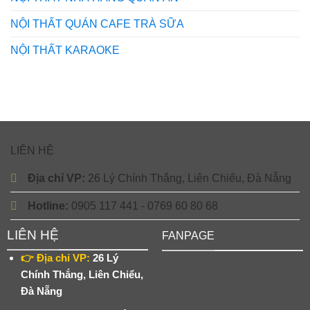
NỘI THẤT QUÁN CAFE TRÀ SỮA
NỘI THẤT KARAOKE
LIÊN HỆ
Địa chỉ VP:
26 Lý Chính Thắng, Liên Chiểu, Đà Nẵng
Hotline:
0905 117 441 - 0769 60 80 68
LIÊN HỆ
FANPAGE
👉 Địa chỉ VP:
26 Lý
Chính Thắng, Liên Chiểu,
Đà Nẵng