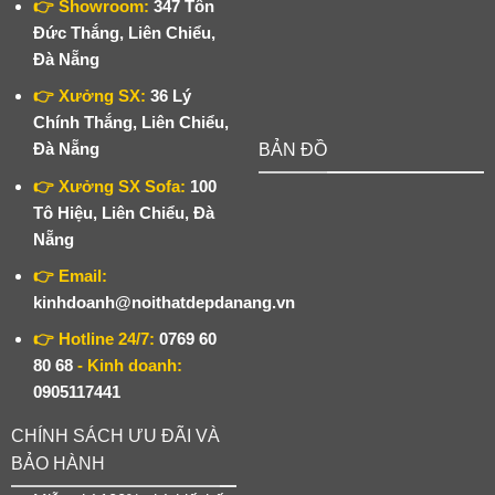
👉 Showroom:
347 Tôn
Đức Thắng, Liên Chiểu,
Đà Nẵng
👉 Xưởng SX:
36 Lý
Chính Thắng, Liên Chiểu,
Đà Nẵng
BẢN ĐỒ
👉 Xưởng SX Sofa:
100
Tô Hiệu, Liên Chiểu, Đà
Nẵng
👉 Email:
kinhdoanh@noithatdepdanang.vn
👉 Hotline 24/7:
0769 60
80 68
- Kinh doanh:
0905117441
CHÍNH SÁCH ƯU ĐÃI VÀ
BẢO HÀNH