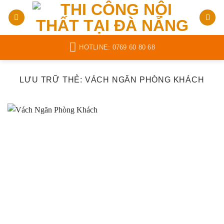
Bỏ
qua
nội
dung
HOTLINE: 0769 60 80 68
LƯU TRỮ THẺ:
VÁCH NGĂN PHÒNG KHÁCH