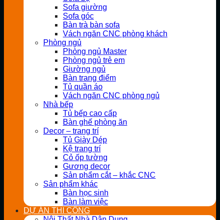
Sofa giường
Sofa góc
Bàn trà bàn sofa
Vách ngăn CNC phòng khách
Phòng ngủ
Phòng ngủ Master
Phòng ngủ trẻ em
Giường ngủ
Bàn trang điểm
Tủ quần áo
Vách ngăn CNC phòng ngủ
Nhà bếp
Tủ bếp cao cấp
Bàn ghế phòng ăn
Decor – trang trí
Tủ Giày Dép
Kệ trang trí
Cỏ ốp tường
Gương decor
Sản phẩm cắt – khắc CNC
Sản phẩm khác
Bàn học sinh
Bàn làm việc
DỰ ÁN THI CÔNG
Nội Thất Nhà Dân Dụng