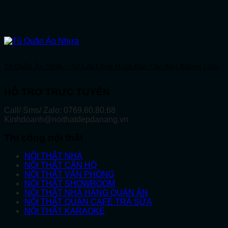
Tủ Quần Áo Nhựa – Sự Lựa Chọn Hoàn Hảo Cho Mọi Không Gian
HỖ TRỢ TRỰC TUYẾN
Call/ Sms/ Zalo: 0769.60.80.68
Kinhdoanh@noithatdepdanang.vn
Thi công nội thất
NỘI THẤT NHÀ
NỘI THẤT CĂN HỘ
NỘI THẤT VĂN PHÒNG
NỘI THẤT SHOWROOM
NỘI THẤT NHÀ HÀNG QUÁN ĂN
NỘI THẤT QUÁN CAFE TRÀ SỮA
NỘI THẤT KARAOKE