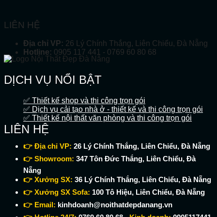
LIÊN HỆ
Địa chỉ VP:
26 Lý Chính Thắng, Liên Chiểu, Đà Nẵng
Hotline:
0905 117 441 - 0769 60 80 68
DỊCH VỤ NỔI BẬT
✅ Thiết kế shop và thi công trọn gói
✅ Dịch vụ cải tạo nhà ở - thiết kế và thi công trọn gói
✅ Thiết kế nội thất văn phòng và thi công trọn gói
LIÊN HỆ
👉 Địa chỉ VP:
26 Lý Chính Thắng, Liên Chiểu, Đà Nẵng
👉 Showroom:
347 Tôn Đức Thắng, Liên Chiểu, Đà
Nẵng
👉 Xưởng SX:
36 Lý Chính Thắng, Liên Chiểu, Đà Nẵng
👉 Xưởng SX Sofa:
100 Tô Hiệu, Liên Chiểu, Đà Nẵng
👉 Email:
kinhdoanh@noithatdepdanang.vn