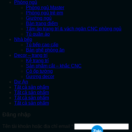
Phòng ngủ
Phòng ngủ Master
Phòng ngủ trẻ em
Giường ngủ
Bàn trang điểm
Tấm áp trang trí & vách ngăn CNC phòng ngủ
Tủ quần áo
Nhà bếp
Tủ bếp cao cấp
Bàn ghế phòng ăn
Decor – trang trí
Kệ trang trí
Sản phẩm cắt – khắc CNC
Cỏ ốp tường
Gương decor
Dự Án
Tất cả sản phẩm
Tất cả sản phẩm
Tất cả sản phẩm
Tất cả sản phẩm
Đăng nhập
Bắt
Tên tài khoản hoặc địa chỉ email
*
buộc