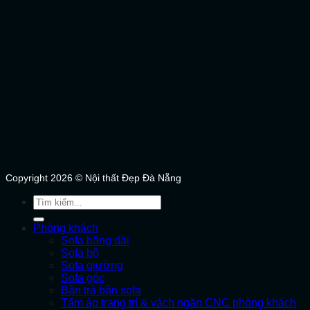
Copyright 2026 © Nội thất Đẹp Đà Nẵng
Tìm
kiếm:
Phòng khách
Sofa băng dài
Sofa bộ
Sofa giường
Sofa góc
Bàn trà bàn sofa
Tấm áp trang trí & vách ngăn CNC phòng khách