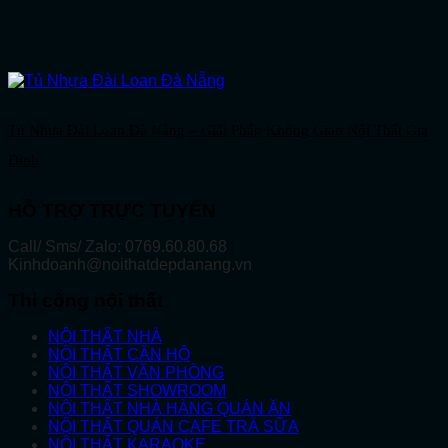
Tủ Nhựa Đài Loan Đà Nẵng – Giải Pháp Không Gian Nội Thất Gia
Đình
HỖ TRỢ TRỰC TUYẾN
Call/ Sms/ Zalo: 0769.60.80.68
Kinhdoanh@noithatdepdanang.vn
Thi công nội thất
NỘI THẤT NHÀ
NỘI THẤT CĂN HỘ
NỘI THẤT VĂN PHÒNG
NỘI THẤT SHOWROOM
NỘI THẤT NHÀ HÀNG QUÁN ĂN
NỘI THẤT QUÁN CAFE TRÀ SỮA
NỘI THẤT KARAOKE