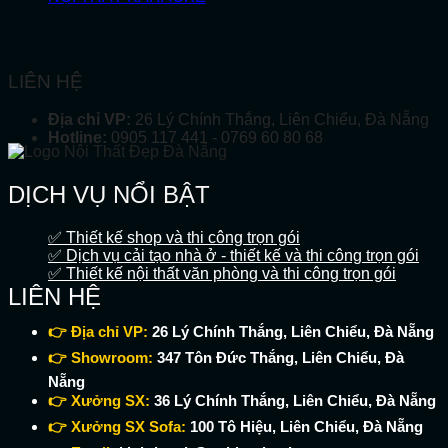
LIÊN HỆ
Địa chỉ VP:
26 Lý Chính Thắng, Liên Chiểu, Đà Nẵng
Hotline:
0905 117 441 - 0769 60 80 68
DỊCH VỤ NỔI BẬT
✅ Thiết kế shop và thi công trọn gói
✅ Dịch vụ cải tạo nhà ở - thiết kế và thi công trọn gói
✅ Thiết kế nội thất văn phòng và thi công trọn gói
LIÊN HỆ
👉 Địa chỉ VP:
26 Lý Chính Thắng, Liên Chiểu, Đà Nẵng
👉 Showroom:
347 Tôn Đức Thắng, Liên Chiểu, Đà
Nẵng
👉 Xưởng SX:
36 Lý Chính Thắng, Liên Chiểu, Đà Nẵng
👉 Xưởng SX Sofa:
100 Tô Hiệu, Liên Chiểu, Đà Nẵng