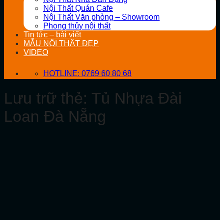
Nội Thất Quán Cafe
Nội Thất Văn phòng – Showroom
Phong thủy nội thất
Tin tức – bài viết
MẪU NỘI THẤT ĐẸP
VIDEO
HOTLINE: 0769 60 80 68
Lưu trữ thẻ:
Tủ Nhựa Đài
Loan Đà Nẵng