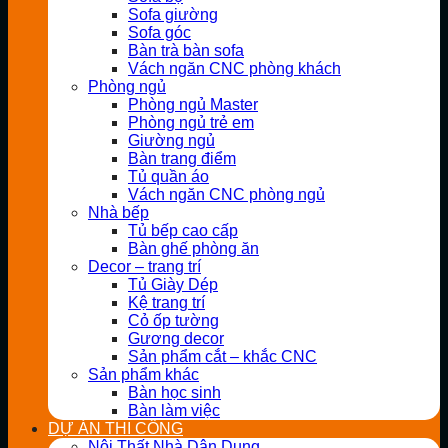
Sofa giường
Sofa góc
Bàn trà bàn sofa
Vách ngăn CNC phòng khách
Phòng ngủ
Phòng ngủ Master
Phòng ngủ trẻ em
Giường ngủ
Bàn trang điểm
Tủ quần áo
Vách ngăn CNC phòng ngủ
Nhà bếp
Tủ bếp cao cấp
Bàn ghế phòng ăn
Decor – trang trí
Tủ Giày Dép
Kệ trang trí
Cỏ ốp tường
Gương decor
Sản phẩm cắt – khắc CNC
Sản phẩm khác
Bàn học sinh
Bàn làm việc
DỰ ÁN THI CÔNG
Nội Thất Nhà Dân Dụng