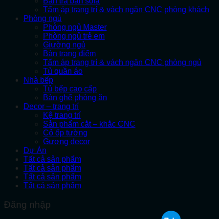
Bàn trà bàn sofa
Tấm áp trang trí & vách ngăn CNC phòng khách
Phòng ngủ
Phòng ngủ Master
Phòng ngủ trẻ em
Giường ngủ
Bàn trang điểm
Tấm áp trang trí & vách ngăn CNC phòng ngủ
Tủ quần áo
Nhà bếp
Tủ bếp cao cấp
Bàn ghế phòng ăn
Decor – trang trí
Kệ trang trí
Sản phẩm cắt – khắc CNC
Cỏ ốp tường
Gương decor
Dự Án
Tất cả sản phẩm
Tất cả sản phẩm
Tất cả sản phẩm
Tất cả sản phẩm
Đăng nhập