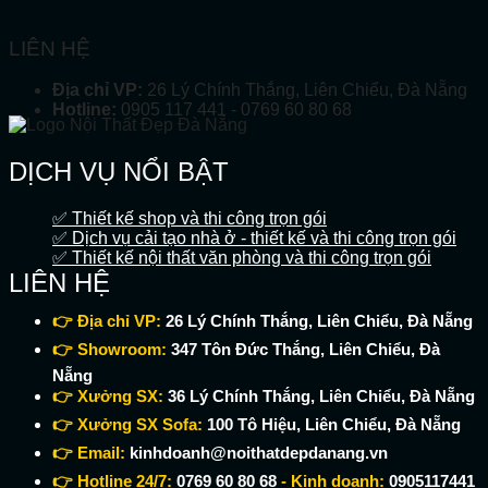
LIÊN HỆ
Địa chỉ VP:
26 Lý Chính Thắng, Liên Chiểu, Đà Nẵng
Hotline:
0905 117 441 - 0769 60 80 68
DỊCH VỤ NỔI BẬT
✅ Thiết kế shop và thi công trọn gói
✅ Dịch vụ cải tạo nhà ở - thiết kế và thi công trọn gói
✅ Thiết kế nội thất văn phòng và thi công trọn gói
LIÊN HỆ
👉 Địa chỉ VP:
26 Lý Chính Thắng, Liên Chiểu, Đà Nẵng
👉 Showroom:
347 Tôn Đức Thắng, Liên Chiểu, Đà
Nẵng
👉 Xưởng SX:
36 Lý Chính Thắng, Liên Chiểu, Đà Nẵng
👉 Xưởng SX Sofa:
100 Tô Hiệu, Liên Chiểu, Đà Nẵng
👉 Email:
kinhdoanh@noithatdepdanang.vn
👉 Hotline 24/7:
0769 60 80 68
- Kinh doanh:
0905117441