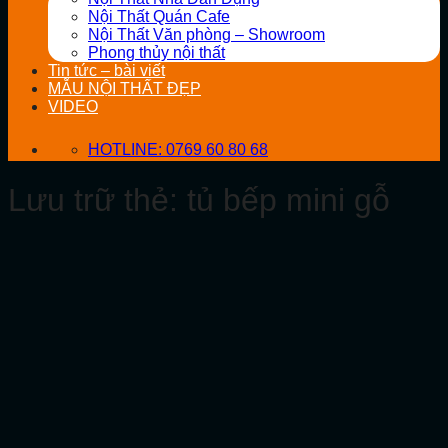
Nội Thất Quán Cafe
Nội Thất Văn phòng – Showroom
Phong thủy nội thất
Tin tức – bài viết
MẪU NỘI THẤT ĐẸP
VIDEO
HOTLINE: 0769 60 80 68
Lưu trữ thẻ:
tủ bếp mini gỗ