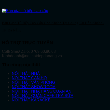
Bàn Giao Tủ Bếp Cao Cấp Cho Khách Tại Chung Cư Hòa Khánh-
TP. Đà Nẵng
HỖ TRỢ TRỰC TUYẾN
Call/ Sms/ Zalo: 0769.60.80.68
Kinhdoanh@noithatdepdanang.vn
Thi công nội thất
NỘI THẤT NHÀ
NỘI THẤT CĂN HỘ
NỘI THẤT VĂN PHÒNG
NỘI THẤT SHOWROOM
NỘI THẤT NHÀ HÀNG QUÁN ĂN
NỘI THẤT QUÁN CAFE TRÀ SỮA
NỘI THẤT KARAOKE