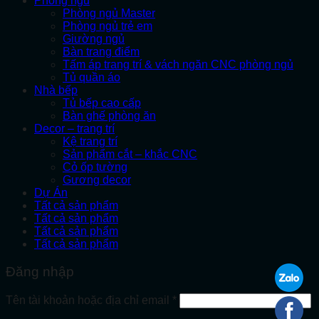
Phòng ngủ
Phòng ngủ Master
Phòng ngủ trẻ em
Giường ngủ
Bàn trang điểm
Tấm áp trang trí & vách ngăn CNC phòng ngủ
Tủ quần áo
Nhà bếp
Tủ bếp cao cấp
Bàn ghế phòng ăn
Decor – trang trí
Kệ trang trí
Sản phẩm cắt – khắc CNC
Cỏ ốp tường
Gương decor
Dự Án
Tất cả sản phẩm
Tất cả sản phẩm
Tất cả sản phẩm
Tất cả sản phẩm
Đăng nhập
Bắt
Tên tài khoản hoặc địa chỉ email
*
buộc