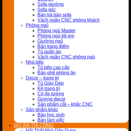
Sofa giường
Sofa góc
Bàn trà bàn sofa
Vách ngăn CNC phòng khách
Phòng ngủ
Phòng ngủ Master
Phòng ngủ trẻ em
Giường ngủ
Bàn trang điểm
Tủ quần áo
Vách ngăn CNC phòng ngủ
Nhà bếp
Tủ bếp cao cấp
Bàn ghế phòng ăn
Decor – trang trí
Tủ Giày Dép
Kệ trang trí
Cỏ ốp tường
Gương decor
Sản phẩm cắt – khắc CNC
Sản phẩm khác
Bàn học sinh
Bàn làm việc
DỰ ÁN THI CÔNG
Nội Thất Nhà Dân Dụng