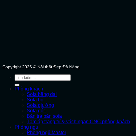
Copyright 2026 © Nội thất Đẹp Đà Nẵng
Tìm
kiếm:
Phòng khách
Sofa băng dài
Sofa bộ
Sofa giường
Sofa góc
Bàn trà bàn sofa
Tấm áp trang trí & vách ngăn CNC phòng khách
Phòng ngủ
Phòng ngủ Master