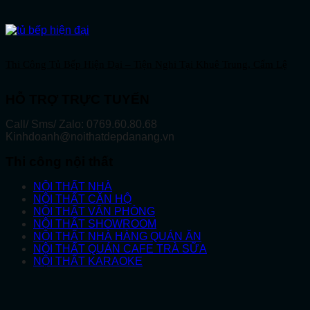
Thi Công Tủ Bếp Hiện Đại – Tiện Nghi Tại Khuê Trung, Cẩm Lệ
HỖ TRỢ TRỰC TUYẾN
Call/ Sms/ Zalo: 0769.60.80.68
Kinhdoanh@noithatdepdanang.vn
Thi công nội thất
NỘI THẤT NHÀ
NỘI THẤT CĂN HỘ
NỘI THẤT VĂN PHÒNG
NỘI THẤT SHOWROOM
NỘI THẤT NHÀ HÀNG QUÁN ĂN
NỘI THẤT QUÁN CAFE TRÀ SỮA
NỘI THẤT KARAOKE