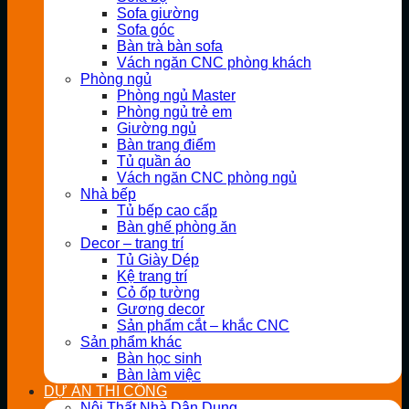
Sofa giường
Sofa góc
Bàn trà bàn sofa
Vách ngăn CNC phòng khách
Phòng ngủ
Phòng ngủ Master
Phòng ngủ trẻ em
Giường ngủ
Bàn trang điểm
Tủ quần áo
Vách ngăn CNC phòng ngủ
Nhà bếp
Tủ bếp cao cấp
Bàn ghế phòng ăn
Decor – trang trí
Tủ Giày Dép
Kệ trang trí
Cỏ ốp tường
Gương decor
Sản phẩm cắt – khắc CNC
Sản phẩm khác
Bàn học sinh
Bàn làm việc
DỰ ÁN THI CÔNG
Nội Thất Nhà Dân Dụng