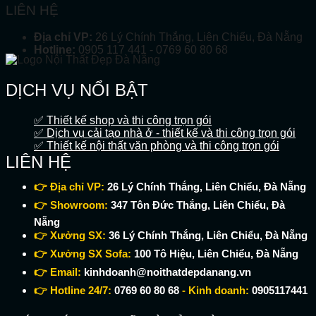
LIÊN HỆ
Địa chỉ VP:
26 Lý Chính Thắng, Liên Chiểu, Đà Nẵng
Hotline:
0905 117 441 - 0769 60 80 68
DỊCH VỤ NỔI BẬT
✅ Thiết kế shop và thi công trọn gói
✅ Dịch vụ cải tạo nhà ở - thiết kế và thi công trọn gói
✅ Thiết kế nội thất văn phòng và thi công trọn gói
LIÊN HỆ
👉 Địa chỉ VP:
26 Lý Chính Thắng, Liên Chiểu, Đà Nẵng
👉 Showroom:
347 Tôn Đức Thắng, Liên Chiểu, Đà
Nẵng
👉 Xưởng SX:
36 Lý Chính Thắng, Liên Chiểu, Đà Nẵng
👉 Xưởng SX Sofa:
100 Tô Hiệu, Liên Chiểu, Đà Nẵng
👉 Email:
kinhdoanh@noithatdepdanang.vn
👉 Hotline 24/7:
0769 60 80 68
- Kinh doanh:
0905117441