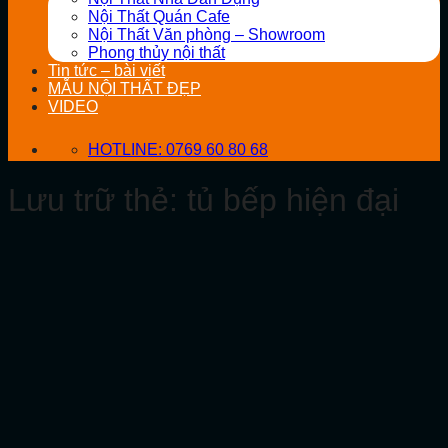
Nội Thất Quán Cafe
Nội Thất Văn phòng – Showroom
Phong thủy nội thất
Tin tức – bài viết
MẪU NỘI THẤT ĐẸP
VIDEO
HOTLINE: 0769 60 80 68
Lưu trữ thẻ:
tủ bếp hiện đại