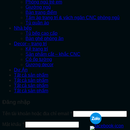
Phòng ngủ trẻ em
Giường ngủ
Bàn trang điểm
Tấm áp trang trí & vách ngăn CNC phòng ngủ
Tủ quần áo
Nhà bếp
Tủ bếp cao cấp
Bàn ghế phòng ăn
Decor – trang trí
Kệ trang trí
Sản phẩm cắt – khắc CNC
Cỏ ốp tường
Gương decor
Dự Án
Tất cả sản phẩm
Tất cả sản phẩm
Tất cả sản phẩm
Tất cả sản phẩm
Đăng nhập
Bắt
Tên tài khoản hoặc địa chỉ email
*
buộc
Bắt
Mật khẩu
*
buộc