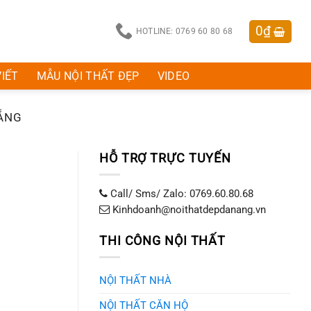
0
₫
HOTLINE: 0769 60 80 68
VIẾT
MẪU NỘI THẤT ĐẸP
VIDEO
NẴNG
HỖ TRỢ TRỰC TUYẾN
Call/ Sms/ Zalo: 0769.60.80.68
Kinhdoanh@noithatdepdanang.vn
THI CÔNG NỘI THẤT
NỘI THẤT NHÀ
NỘI THẤT CĂN HỘ