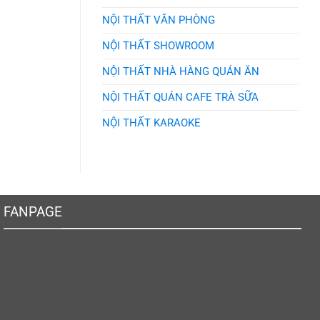
NỘI THẤT VĂN PHÒNG
NỘI THẤT SHOWROOM
NỘI THẤT NHÀ HÀNG QUÁN ĂN
NỘI THẤT QUÁN CAFE TRÀ SỮA
NỘI THẤT KARAOKE
FANPAGE