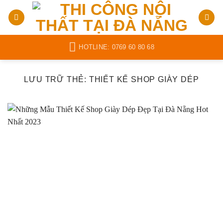
Bỏ
qua
nội
dung
HOTLINE: 0769 60 80 68
LƯU TRỮ THẺ:
THIẾT KẾ SHOP GIÀY DÉP