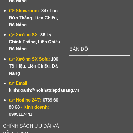
Đà Nẵng
👉 Showroom:
347 Tôn
Đức Thắng, Liên Chiểu,
Đà Nẵng
👉 Xưởng SX:
36 Lý
Chính Thắng, Liên Chiểu,
Đà Nẵng
BẢN ĐỒ
👉 Xưởng SX Sofa:
100
Tô Hiệu, Liên Chiểu, Đà
Nẵng
👉 Email:
kinhdoanh@noithatdepdanang.vn
👉 Hotline 24/7:
0769 60
80 68
- Kinh doanh:
0905117441
CHÍNH SÁCH ƯU ĐÃI VÀ