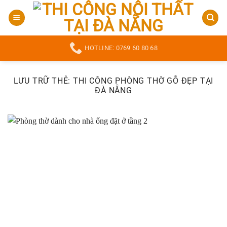
Bỏ
qua
nội
dung
HOTLINE: 0769 60 80 68
LƯU TRỮ THẺ:
THI CÔNG PHÒNG THỜ GỖ ĐẸP TẠI
ĐÀ NẴNG