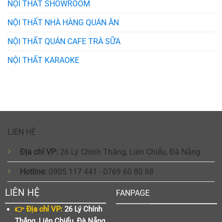
NỘI THẤT SHOWROOM
NỘI THẤT NHÀ HÀNG QUÁN ĂN
NỘI THẤT QUÁN CAFE TRÀ SỮA
NỘI THẤT KARAOKE
LIÊN HỆ
Địa chỉ VP:
26 Lý Chính Thắng, Liên Chiểu, Đà Nẵng
Hotline:
0905 117 441 - 0769 60 80 68
LIÊN HỆ
FANPAGE
👉 Địa chỉ VP:
26 Lý Chính
Thắng, Liên Chiểu, Đà Nẵng