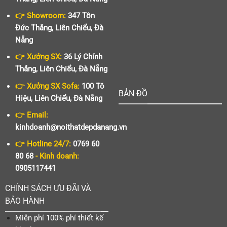
👉 Showroom:
347 Tôn
Đức Thắng, Liên Chiểu, Đà
Nẵng
👉 Xưởng SX:
36 Lý Chính
Thắng, Liên Chiểu, Đà Nẵng
👉 Xưởng SX Sofa:
100 Tô
BẢN ĐỒ
Hiệu, Liên Chiểu, Đà Nẵng
👉 Email:
kinhdoanh@noithatdepdanang.vn
👉 Hotline 24/7:
0769 60
80 68
- Kinh doanh:
0905117441
CHÍNH SÁCH ƯU ĐÃI VÀ
BẢO HÀNH
Miễn phí 100% phí thiết kế