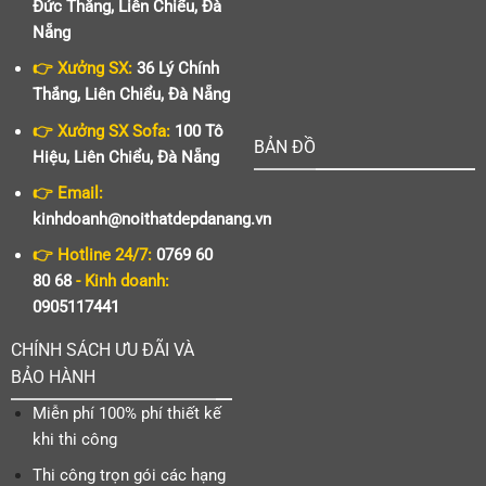
Đức Thắng, Liên Chiểu, Đà
Nẵng
👉 Xưởng SX:
36 Lý Chính
Thắng, Liên Chiểu, Đà Nẵng
👉 Xưởng SX Sofa:
100 Tô
BẢN ĐỒ
Hiệu, Liên Chiểu, Đà Nẵng
👉 Email:
kinhdoanh@noithatdepdanang.vn
👉 Hotline 24/7:
0769 60
80 68
- Kinh doanh:
0905117441
CHÍNH SÁCH ƯU ĐÃI VÀ
BẢO HÀNH
Miễn phí 100% phí thiết kế
khi thi công
Thi công trọn gói các hạng