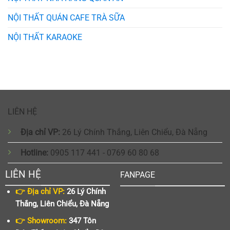
NỘI THẤT QUÁN CAFE TRÀ SỮA
NỘI THẤT KARAOKE
LIÊN HỆ
Địa chỉ VP:
26 Lý Chính Thắng, Liên Chiểu, Đà Nẵng
Hotline:
0905 117 441 - 0769 60 80 68
LIÊN HỆ
FANPAGE
👉 Địa chỉ VP:
26 Lý Chính
Thắng, Liên Chiểu, Đà Nẵng
👉 Showroom:
347 Tôn