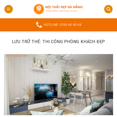
Bỏ
qua
nội
dung
HOTLINE: 0769 60 80 68
LƯU TRỮ THẺ:
THI CÔNG PHÒNG KHÁCH ĐẸP