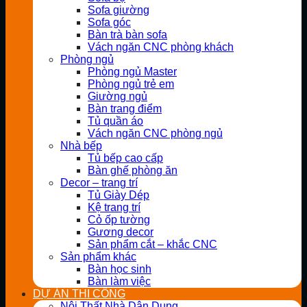
Sofa giường
Sofa góc
Bàn trà bàn sofa
Vách ngăn CNC phòng khách
Phòng ngủ
Phòng ngủ Master
Phòng ngủ trẻ em
Giường ngủ
Bàn trang điểm
Tủ quần áo
Vách ngăn CNC phòng ngủ
Nhà bếp
Tủ bếp cao cấp
Bàn ghế phòng ăn
Decor – trang trí
Tủ Giày Dép
Kệ trang trí
Cỏ ốp tường
Gương decor
Sản phẩm cắt – khắc CNC
Sản phẩm khác
Bàn học sinh
Bàn làm việc
DỰ ÁN THI CÔNG
Nội Thất Nhà Dân Dụng