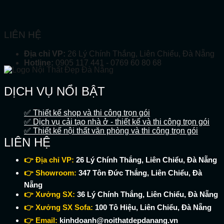
LIÊN HỆ
Địa chỉ VP:
26 Lý Chính Thắng, Liên Chiểu, Đà Nẵng
Hotline:
0905 117 441 - 0769 60 80 68
DỊCH VỤ NỔI BẬT
✅ Thiết kế shop và thi công trọn gói
✅ Dịch vụ cải tạo nhà ở - thiết kế và thi công trọn gói
✅ Thiết kế nội thất văn phòng và thi công trọn gói
LIÊN HỆ
👉 Địa chỉ VP:
26 Lý Chính Thắng, Liên Chiểu, Đà Nẵng
👉 Showroom:
347 Tôn Đức Thắng, Liên Chiểu, Đà
Nẵng
👉 Xưởng SX:
36 Lý Chính Thắng, Liên Chiểu, Đà Nẵng
👉 Xưởng SX Sofa:
100 Tô Hiệu, Liên Chiểu, Đà Nẵng
👉 Email:
kinhdoanh@noithatdepdanang.vn