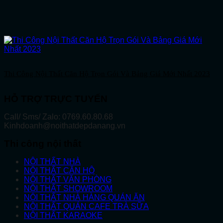
Thi Công Nội Thất Căn Hộ Trọn Gói Và Bảng Giá Mới Nhất 2023
HỖ TRỢ TRỰC TUYẾN
Call/ Sms/ Zalo: 0769.60.80.68
Kinhdoanh@noithatdepdanang.vn
Thi công nội thất
NỘI THẤT NHÀ
NỘI THẤT CĂN HỘ
NỘI THẤT VĂN PHÒNG
NỘI THẤT SHOWROOM
NỘI THẤT NHÀ HÀNG QUÁN ĂN
NỘI THẤT QUÁN CAFE TRÀ SỮA
NỘI THẤT KARAOKE