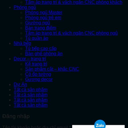
Tấm áp trang trí & vách ngăn CNC phòng khách
Phòng ngủ
Phòng ngủ Master
Phòng ngủ trẻ em
Giường ngủ
Bàn trang điểm
Tấm áp trang trí & vách ngăn CNC phòng ngủ
Tủ quần áo
Nhà bếp
Tủ bếp cao cấp
Bàn ghế phòng ăn
Decor – trang trí
Kệ trang trí
Sản phẩm cắt – khắc CNC
Cỏ ốp tường
Gương decor
Dự Án
Tất cả sản phẩm
Tất cả sản phẩm
Tất cả sản phẩm
Tất cả sản phẩm
Đăng nhập
Bắt
Tên tài khoản hoặc địa chỉ email
*