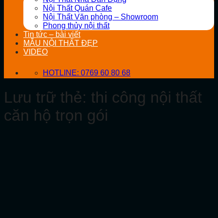
Nội Thất Quán Cafe
Nội Thất Văn phòng – Showroom
Phong thủy nội thất
Tin tức – bài viết
MẪU NỘI THẤT ĐẸP
VIDEO
HOTLINE: 0769 60 80 68
Lưu trữ thẻ:
thi công nội thất
căn hộ trọn gói