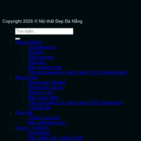
Copyright 2026 © Nội thất Đẹp Đà Nẵng
Tìm
kiếm:
Phòng khách
Sofa băng dài
Sofa bộ
Sofa giường
Sofa góc
Bàn trà bàn sofa
Tấm áp trang trí & vách ngăn CNC phòng khách
Phòng ngủ
Phòng ngủ Master
Phòng ngủ trẻ em
Giường ngủ
Bàn trang điểm
Tấm áp trang trí & vách ngăn CNC phòng ngủ
Tủ quần áo
Nhà bếp
Tủ bếp cao cấp
Bàn ghế phòng ăn
Decor – trang trí
Kệ trang trí
Sản phẩm cắt – khắc CNC