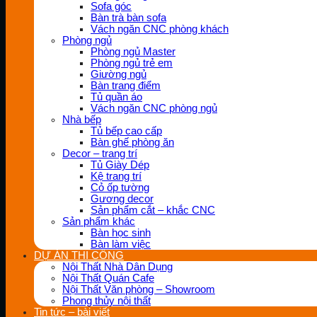
Sofa góc
Bàn trà bàn sofa
Vách ngăn CNC phòng khách
Phòng ngủ
Phòng ngủ Master
Phòng ngủ trẻ em
Giường ngủ
Bàn trang điểm
Tủ quần áo
Vách ngăn CNC phòng ngủ
Nhà bếp
Tủ bếp cao cấp
Bàn ghế phòng ăn
Decor – trang trí
Tủ Giày Dép
Kệ trang trí
Cỏ ốp tường
Gương decor
Sản phẩm cắt – khắc CNC
Sản phẩm khác
Bàn học sinh
Bàn làm việc
DỰ ÁN THI CÔNG
Nội Thất Nhà Dân Dụng
Nội Thất Quán Cafe
Nội Thất Văn phòng – Showroom
Phong thủy nội thất
Tin tức – bài viết