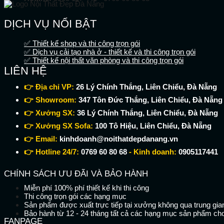
DỊCH VỤ NỔI BẬT
✅ Thiết kế shop và thi công trọn gói
✅ Dịch vụ cải tạo nhà ở - thiết kế và thi công trọn gói
✅ Thiết kế nội thất văn phòng và thi công trọn gói
LIÊN HỆ
👉 Địa chỉ VP:
26 Lý Chính Thắng, Liên Chiểu, Đà Nẵng
👉 Showroom:
347 Tôn Đức Thắng, Liên Chiểu, Đà Nẵng
👉 Xưởng SX:
36 Lý Chính Thắng, Liên Chiểu, Đà Nẵng
👉 Xưởng SX Sofa:
100 Tô Hiệu, Liên Chiểu, Đà Nẵng
👉 Email:
kinhdoanh@noithatdepdanang.vn
👉 Hotline 24/7:
0769 60 80 68
- Kinh doanh:
0905117441
CHÍNH SÁCH ƯU ĐÃI VÀ BẢO HÀNH
Miễn phí 100% phí thiết kế khi thi công
Thi công trọn gói các hạng mục
Sản phẩm được xuất trực tiếp tại xưởng không qua trung gia
Bảo hành từ 12 - 24 tháng tất cả các hạng mục sản phẩm ch
FANPAGE