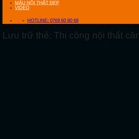
MẪU NỘI THẤT ĐẸP
VIDEO
HOTLINE: 0769 60 80 68
Lưu trữ thẻ:
Thi công nội thất c