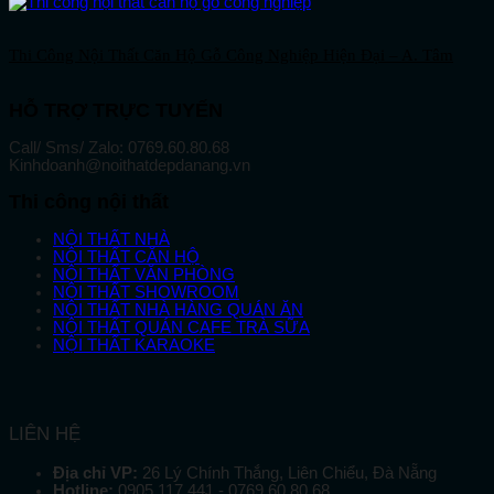
Thi Công Nội Thất Căn Hộ Gỗ Công Nghiệp Hiện Đại – A. Tâm
HỖ TRỢ TRỰC TUYẾN
Call/ Sms/ Zalo: 0769.60.80.68
Kinhdoanh@noithatdepdanang.vn
Thi công nội thất
NỘI THẤT NHÀ
NỘI THẤT CĂN HỘ
NỘI THẤT VĂN PHÒNG
NỘI THẤT SHOWROOM
NỘI THẤT NHÀ HÀNG QUÁN ĂN
NỘI THẤT QUÁN CAFE TRÀ SỮA
NỘI THẤT KARAOKE
LIÊN HỆ
Địa chỉ VP:
26 Lý Chính Thắng, Liên Chiểu, Đà Nẵng
Hotline:
0905 117 441 - 0769 60 80 68