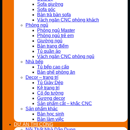
Sofa giường
Sofa góc
Bàn trà bàn sofa
Vách ngăn CNC phòng khách
Phòng ngủ
Phòng ngủ Master
Phòng ngủ trẻ em
Giường ngủ
Bàn trang điểm
Tủ quần áo
Vách ngăn CNC phòng ngủ
Nhà bếp
Tủ bếp cao cấp
Bàn ghế phòng ăn
Decor – trang trí
Tủ Giày Dép
Kệ trang trí
Cỏ ốp tường
Gương decor
Sản phẩm cắt – khắc CNC
Sản phẩm khác
Bàn học sinh
Bàn làm việc
DỰ ÁN THI CÔNG
Nội Thất Nhà Dân Dụng