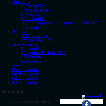
Phòng ngủ
Phòng ngủ Master
Phòng ngủ trẻ em
Giường ngủ
Bàn trang điểm
Tấm áp trang trí & vách ngăn CNC phòng ngủ
Tủ quần áo
Nhà bếp
Tủ bếp cao cấp
Bàn ghế phòng ăn
Decor – trang trí
Kệ trang trí
Sản phẩm cắt – khắc CNC
Cỏ ốp tường
Gương decor
Dự Án
Tất cả sản phẩm
Tất cả sản phẩm
Tất cả sản phẩm
Tất cả sản phẩm
Đăng nhập
Bắt
Tên tài khoản hoặc địa chỉ email
*
buộc