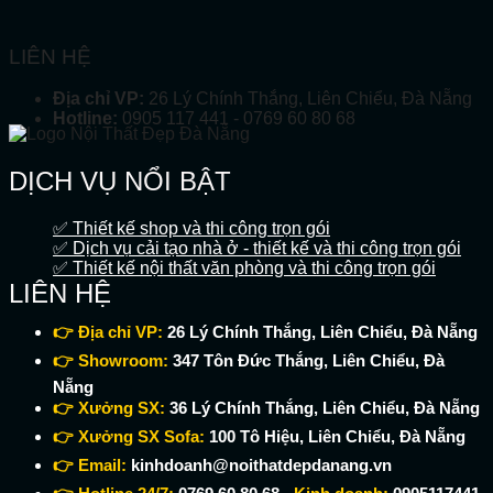
LIÊN HỆ
Địa chỉ VP:
26 Lý Chính Thắng, Liên Chiểu, Đà Nẵng
Hotline:
0905 117 441 - 0769 60 80 68
DỊCH VỤ NỔI BẬT
✅ Thiết kế shop và thi công trọn gói
✅ Dịch vụ cải tạo nhà ở - thiết kế và thi công trọn gói
✅ Thiết kế nội thất văn phòng và thi công trọn gói
LIÊN HỆ
👉 Địa chỉ VP:
26 Lý Chính Thắng, Liên Chiểu, Đà Nẵng
👉 Showroom:
347 Tôn Đức Thắng, Liên Chiểu, Đà
Nẵng
👉 Xưởng SX:
36 Lý Chính Thắng, Liên Chiểu, Đà Nẵng
👉 Xưởng SX Sofa:
100 Tô Hiệu, Liên Chiểu, Đà Nẵng
👉 Email:
kinhdoanh@noithatdepdanang.vn