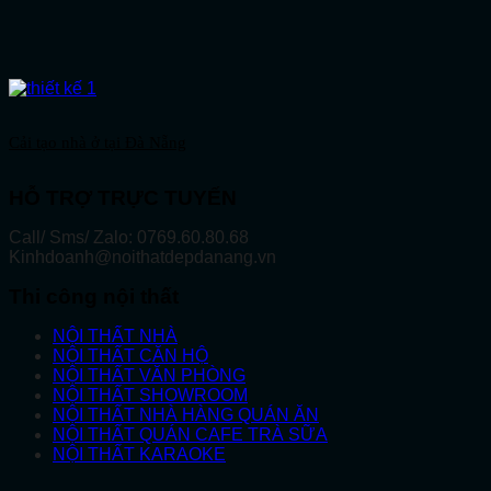
Cải tạo nhà ở tại Đà Nẵng
HỖ TRỢ TRỰC TUYẾN
Call/ Sms/ Zalo: 0769.60.80.68
Kinhdoanh@noithatdepdanang.vn
Thi công nội thất
NỘI THẤT NHÀ
NỘI THẤT CĂN HỘ
NỘI THẤT VĂN PHÒNG
NỘI THẤT SHOWROOM
NỘI THẤT NHÀ HÀNG QUÁN ĂN
NỘI THẤT QUÁN CAFE TRÀ SỮA
NỘI THẤT KARAOKE