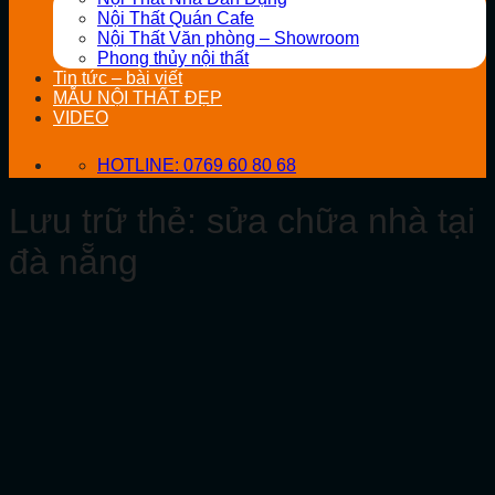
Nội Thất Quán Cafe
Nội Thất Văn phòng – Showroom
Phong thủy nội thất
Tin tức – bài viết
MẪU NỘI THẤT ĐẸP
VIDEO
HOTLINE: 0769 60 80 68
Lưu trữ thẻ:
sửa chữa nhà tại
đà nẵng