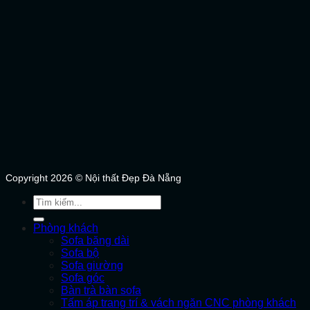
Copyright 2026 © Nội thất Đẹp Đà Nẵng
Tìm
kiếm:
Phòng khách
Sofa băng dài
Sofa bộ
Sofa giường
Sofa góc
Bàn trà bàn sofa
Tấm áp trang trí & vách ngăn CNC phòng khách