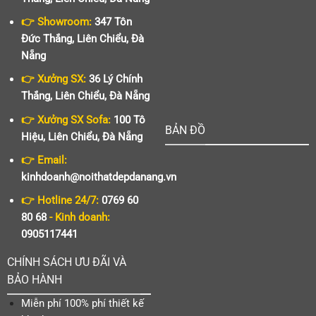
👉 Showroom:
347 Tôn
Đức Thắng, Liên Chiểu, Đà
Nẵng
👉 Xưởng SX:
36 Lý Chính
Thắng, Liên Chiểu, Đà Nẵng
👉 Xưởng SX Sofa:
100 Tô
BẢN ĐỒ
Hiệu, Liên Chiểu, Đà Nẵng
👉 Email:
kinhdoanh@noithatdepdanang.vn
👉 Hotline 24/7:
0769 60
80 68
- Kinh doanh:
0905117441
CHÍNH SÁCH ƯU ĐÃI VÀ
BẢO HÀNH
Miễn phí 100% phí thiết kế