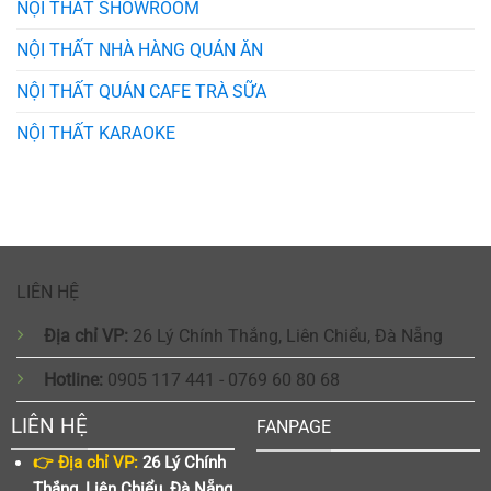
NỘI THẤT SHOWROOM
NỘI THẤT NHÀ HÀNG QUÁN ĂN
NỘI THẤT QUÁN CAFE TRÀ SỮA
NỘI THẤT KARAOKE
LIÊN HỆ
Địa chỉ VP:
26 Lý Chính Thắng, Liên Chiểu, Đà Nẵng
Hotline:
0905 117 441 - 0769 60 80 68
LIÊN HỆ
FANPAGE
👉 Địa chỉ VP:
26 Lý Chính
Thắng, Liên Chiểu, Đà Nẵng