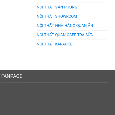
NỘI THẤT VĂN PHÒNG
NỘI THẤT SHOWROOM
NỘI THẤT NHÀ HÀNG QUÁN ĂN
NỘI THẤT QUÁN CAFE TRÀ SỮA
NỘI THẤT KARAOKE
FANPAGE