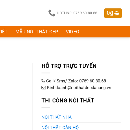
0
₫
HOTLINE: 0769 60 80 68
VIẾT
MẪU NỘI THẤT ĐẸP
VIDEO
HỖ TRỢ TRỰC TUYẾN
Call/ Sms/ Zalo: 0769.60.80.68
Kinhdoanh@noithatdepdanang.vn
THI CÔNG NỘI THẤT
NỘI THẤT NHÀ
NỘI THẤT CĂN HỘ