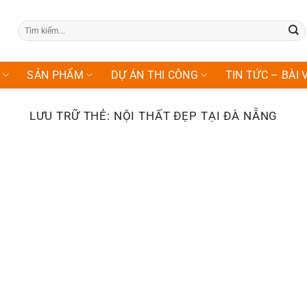
Tìm
kiếm:
SẢN PHẨM
DỰ ÁN THI CÔNG
TIN TỨC – BÀI 
LƯU TRỮ THẺ:
NỘI THẤT ĐẸP TẠI ĐÀ NẴNG