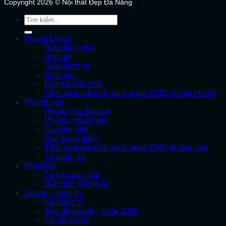
Copyright 2026 © Nội thất Đẹp Đà Nẵng
Tìm
kiếm:
Phòng khách
Sofa băng dài
Sofa bộ
Sofa giường
Sofa góc
Bàn trà bàn sofa
Tấm áp trang trí & vách ngăn CNC phòng khách
Phòng ngủ
Phòng ngủ Master
Phòng ngủ trẻ em
Giường ngủ
Bàn trang điểm
Tấm áp trang trí & vách ngăn CNC phòng ngủ
Tủ quần áo
Nhà bếp
Tủ bếp cao cấp
Bàn ghế phòng ăn
Decor – trang trí
Kệ trang trí
Sản phẩm cắt – khắc CNC
Cỏ ốp tường