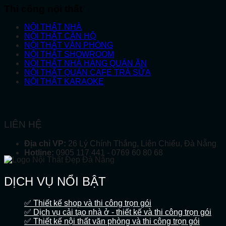
Thi công nội thất
NỘI THẤT NHÀ
NỘI THẤT CĂN HỘ
NỘI THẤT VĂN PHÒNG
NỘI THẤT SHOWROOM
NỘI THẤT NHÀ HÀNG QUÁN ĂN
NỘI THẤT QUÁN CAFE TRÀ SỮA
NỘI THẤT KARAOKE
LIÊN HỆ
Địa chỉ VP:
26 Lý Chính Thắng, Liên Chiểu, Đà Nẵng
Hotline:
0905 117 441 - 0769 60 80 68
DỊCH VỤ NỔI BẬT
✅ Thiết kế shop và thi công trọn gói
✅ Dịch vụ cải tạo nhà ở - thiết kế và thi công trọn gói
✅ Thiết kế nội thất văn phòng và thi công trọn gói