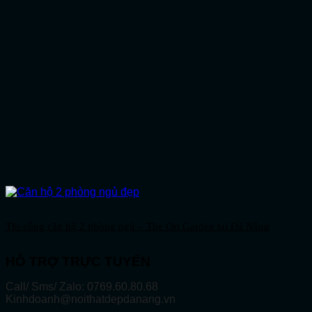
Thi công căn hộ 2 phòng ngủ – The Ori Garden tại Đà Nẵng
HỖ TRỢ TRỰC TUYẾN
Call/ Sms/ Zalo: 0769.60.80.68
Kinhdoanh@noithatdepdanang.vn