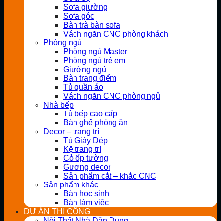
Sofa giường
Sofa góc
Bàn trà bàn sofa
Vách ngăn CNC phòng khách
Phòng ngủ
Phòng ngủ Master
Phòng ngủ trẻ em
Giường ngủ
Bàn trang điểm
Tủ quần áo
Vách ngăn CNC phòng ngủ
Nhà bếp
Tủ bếp cao cấp
Bàn ghế phòng ăn
Decor – trang trí
Tủ Giày Dép
Kệ trang trí
Cỏ ốp tường
Gương decor
Sản phẩm cắt – khắc CNC
Sản phẩm khác
Bàn học sinh
Bàn làm việc
DỰ ÁN THI CÔNG
Nội Thất Nhà Dân Dụng