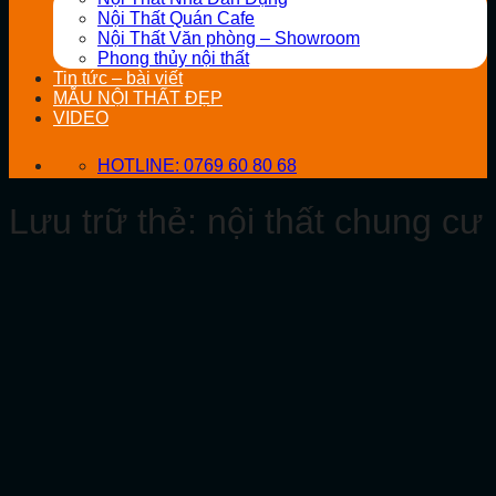
Nội Thất Quán Cafe
Nội Thất Văn phòng – Showroom
Phong thủy nội thất
Tin tức – bài viết
MẪU NỘI THẤT ĐẸP
VIDEO
HOTLINE: 0769 60 80 68
Lưu trữ thẻ:
nội thất chung cư