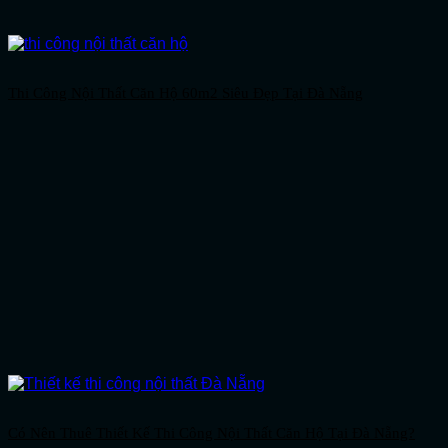
Thi Công Nội Thất Căn Hộ 60m2 Siêu Đẹp Tại Đà Nẵng
Có Nên Thuê Thiết Kế Thi Công Nội Thất Căn Hộ Tại Đà Nẵng?