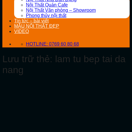
Nội Thất Quán Cafe
Nội Thất Văn phòng – Showroom
Phong thủy nội thất
Tin tức – bài viết
MẪU NỘI THẤT ĐẸP
VIDEO
HOTLINE: 0769 60 80 68
Lưu trữ thẻ:
lam tu bep tai da
nang