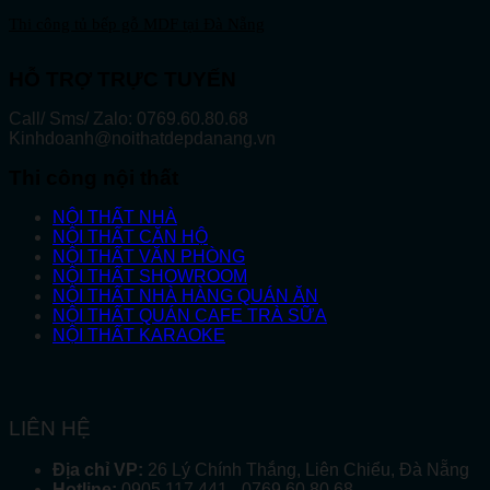
Thi công tủ bếp gỗ MDF tại Đà Nẵng
HỖ TRỢ TRỰC TUYẾN
Call/ Sms/ Zalo: 0769.60.80.68
Kinhdoanh@noithatdepdanang.vn
Thi công nội thất
NỘI THẤT NHÀ
NỘI THẤT CĂN HỘ
NỘI THẤT VĂN PHÒNG
NỘI THẤT SHOWROOM
NỘI THẤT NHÀ HÀNG QUÁN ĂN
NỘI THẤT QUÁN CAFE TRÀ SỮA
NỘI THẤT KARAOKE
LIÊN HỆ
Địa chỉ VP:
26 Lý Chính Thắng, Liên Chiểu, Đà Nẵng
Hotline:
0905 117 441 - 0769 60 80 68