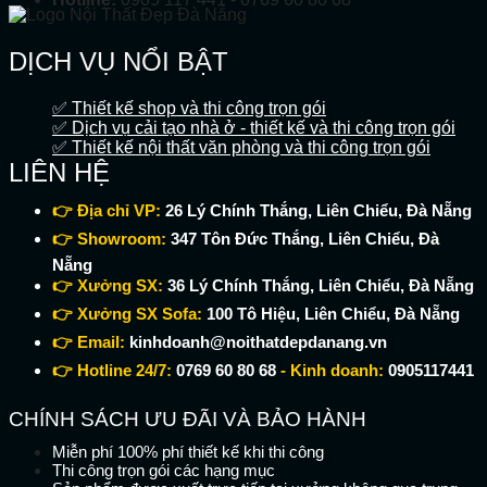
DỊCH VỤ NỔI BẬT
✅ Thiết kế shop và thi công trọn gói
✅ Dịch vụ cải tạo nhà ở - thiết kế và thi công trọn gói
✅ Thiết kế nội thất văn phòng và thi công trọn gói
LIÊN HỆ
👉 Địa chỉ VP:
26 Lý Chính Thắng, Liên Chiểu, Đà Nẵng
👉 Showroom:
347 Tôn Đức Thắng, Liên Chiểu, Đà
Nẵng
👉 Xưởng SX:
36 Lý Chính Thắng, Liên Chiểu, Đà Nẵng
👉 Xưởng SX Sofa:
100 Tô Hiệu, Liên Chiểu, Đà Nẵng
👉 Email:
kinhdoanh@noithatdepdanang.vn
👉 Hotline 24/7:
0769 60 80 68
- Kinh doanh:
0905117441
CHÍNH SÁCH ƯU ĐÃI VÀ BẢO HÀNH
Miễn phí 100% phí thiết kế khi thi công
Thi công trọn gói các hạng mục