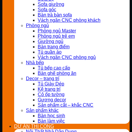
Sofa giường
Sofa góc
Bàn trà bàn sofa
Vách ngăn CNC phòng khách
Phòng ngủ
Phòng ngủ Master
Phòng ngủ trẻ em
Giường ngủ
Bàn trang điểm
Tủ quần áo
Vách ngăn CNC phòng ngủ
Nhà bếp
Tủ bếp cao cấp
Bàn ghế phòng ăn
Decor – trang trí
Tủ Giày Dép
Kệ trang trí
Cỏ ốp tường
Gương decor
Sản phẩm cắt – khắc CNC
Sản phẩm khác
Bàn học sinh
Bàn làm việc
DỰ ÁN THI CÔNG
Nội Thất Nhà Dân Dụng