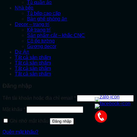
Tủ quần áo
Nhà bếp
Tủ bếp cao cấp
Bàn ghế phòng ăn
Decor – trang trí
Kệ trang trí
Sản phẩm cắt – khắc CNC
Cỏ ốp tường
Gương decor
Dự Án
Tất cả sản phẩm
Tất cả sản phẩm
Tất cả sản phẩm
Tất cả sản phẩm
Đăng nhập
Bắt
Tên tài khoản hoặc địa chỉ email
*
buộc
Bắt
Mật khẩu
*
buộc
Ghi nhớ mật khẩu
Đăng nhập
Quên mật khẩu?