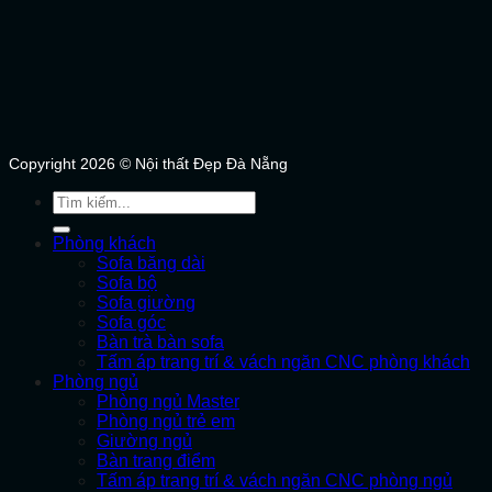
Copyright 2026 © Nội thất Đẹp Đà Nẵng
Tìm
kiếm:
Phòng khách
Sofa băng dài
Sofa bộ
Sofa giường
Sofa góc
Bàn trà bàn sofa
Tấm áp trang trí & vách ngăn CNC phòng khách
Phòng ngủ
Phòng ngủ Master
Phòng ngủ trẻ em
Giường ngủ
Bàn trang điểm
Tấm áp trang trí & vách ngăn CNC phòng ngủ