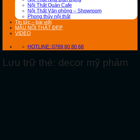
Nội Thất Quán Cafe
Nội Thất Văn phòng – Showroom
Phong thủy nội thất
Tin tức – bài viết
MẪU NỘI THẤT ĐẸP
VIDEO
HOTLINE: 0769 60 80 68
Lưu trữ thẻ:
decor mỹ phảm