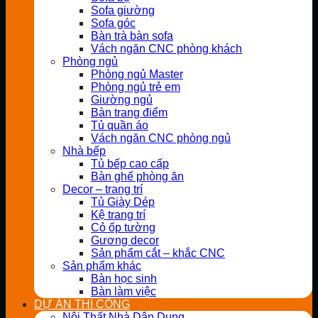
Sofa giường
Sofa góc
Bàn trà bàn sofa
Vách ngăn CNC phòng khách
Phòng ngủ
Phòng ngủ Master
Phòng ngủ trẻ em
Giường ngủ
Bàn trang điểm
Tủ quần áo
Vách ngăn CNC phòng ngủ
Nhà bếp
Tủ bếp cao cấp
Bàn ghế phòng ăn
Decor – trang trí
Tủ Giày Dép
Kệ trang trí
Cỏ ốp tường
Gương decor
Sản phẩm cắt – khắc CNC
Sản phẩm khác
Bàn học sinh
Bàn làm việc
DỰ ÁN THI CÔNG
Nội Thất Nhà Dân Dụng