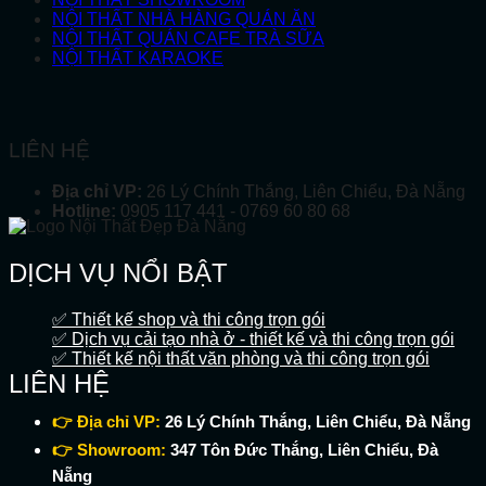
NỘI THẤT NHÀ HÀNG QUÁN ĂN
NỘI THẤT QUÁN CAFE TRÀ SỮA
NỘI THẤT KARAOKE
LIÊN HỆ
Địa chỉ VP:
26 Lý Chính Thắng, Liên Chiểu, Đà Nẵng
Hotline:
0905 117 441 - 0769 60 80 68
DỊCH VỤ NỔI BẬT
✅ Thiết kế shop và thi công trọn gói
✅ Dịch vụ cải tạo nhà ở - thiết kế và thi công trọn gói
✅ Thiết kế nội thất văn phòng và thi công trọn gói
LIÊN HỆ
👉 Địa chỉ VP:
26 Lý Chính Thắng, Liên Chiểu, Đà Nẵng
👉 Showroom:
347 Tôn Đức Thắng, Liên Chiểu, Đà
Nẵng