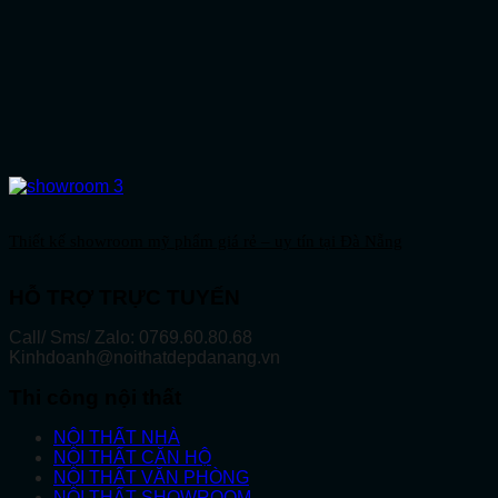
Thiết kế showroom mỹ phẩm giá rẻ – uy tín tại Đà Nẵng
HỖ TRỢ TRỰC TUYẾN
Call/ Sms/ Zalo: 0769.60.80.68
Kinhdoanh@noithatdepdanang.vn
Thi công nội thất
NỘI THẤT NHÀ
NỘI THẤT CĂN HỘ
NỘI THẤT VĂN PHÒNG
NỘI THẤT SHOWROOM