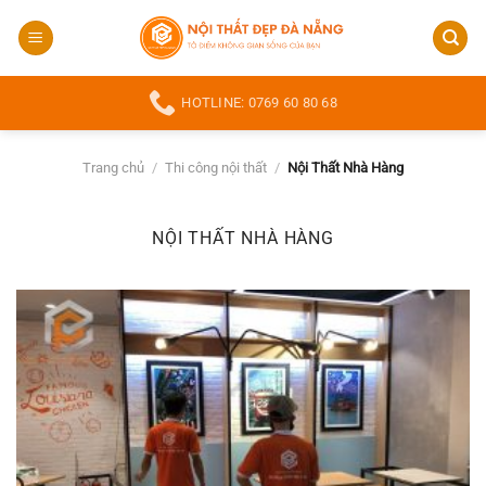
Bỏ
qua
nội
dung
HOTLINE: 0769 60 80 68
Trang chủ
/
Thi công nội thất
/
Nội Thất Nhà Hàng
NỘI THẤT NHÀ HÀNG