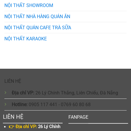
NỘI THẤT SHOWROOM
NỘI THẤT NHÀ HÀNG QUÁN ĂN
NỘI THẤT QUÁN CAFE TRÀ SỮA
NỘI THẤT KARAOKE
LIÊN HỆ
Địa chỉ VP:
26 Lý Chính Thắng, Liên Chiểu, Đà Nẵng
Hotline:
0905 117 441 - 0769 60 80 68
LIÊN HỆ
FANPAGE
👉 Địa chỉ VP:
26 Lý Chính