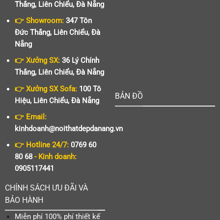
Thắng, Liên Chiểu, Đà Nẵng
👉 Showroom:
347 Tôn
Đức Thắng, Liên Chiểu, Đà
Nẵng
👉 Xưởng SX:
36 Lý Chính
Thắng, Liên Chiểu, Đà Nẵng
👉 Xưởng SX Sofa:
100 Tô
BẢN ĐỒ
Hiệu, Liên Chiểu, Đà Nẵng
👉 Email:
kinhdoanh@noithatdepdanang.vn
👉 Hotline 24/7:
0769 60
80 68
- Kinh doanh:
0905117441
CHÍNH SÁCH ƯU ĐÃI VÀ
BẢO HÀNH
Miễn phí 100% phí thiết kế